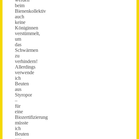
beim
Bienenkollektiv
auch
keine
Königinnen
verstümmelt,
um
das
Schwärmen
zu
verhindern!
Allerdings
verwende
ich
Beuten
aus
Styropor
–
für
eine
Biozertifizierung
müsste
ich
Beuten