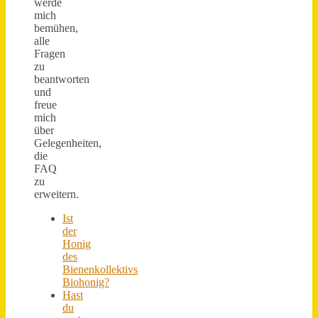
werde
mich
bemühen,
alle
Fragen
zu
beantworten
und
freue
mich
über
Gelegenheiten,
die
FAQ
zu
erweitern.
Ist
der
Honig
des
Bienenkollektivs
Biohonig?
Hast
du