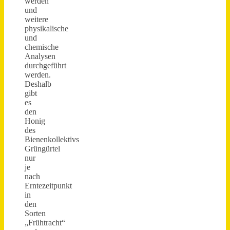
werden
und
weitere
physikalische
und
chemische
Analysen
durchgeführt
werden.
Deshalb
gibt
es
den
Honig
des
Bienenkollektivs
Grüngürtel
nur
je
nach
Erntezeitpunkt
in
den
Sorten
„Frühtracht“