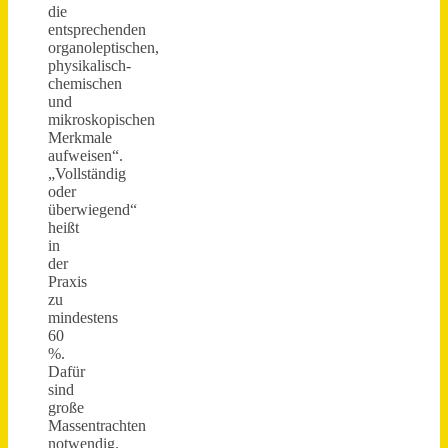
die
entsprechenden
organoleptischen,
physikalisch-
chemischen
und
mikroskopischen
Merkmale
aufweisen“.
„Vollständig
oder
überwiegend“
heißt
in
der
Praxis
zu
mindestens
60
%.
Dafür
sind
große
Massentrachten
notwendig.