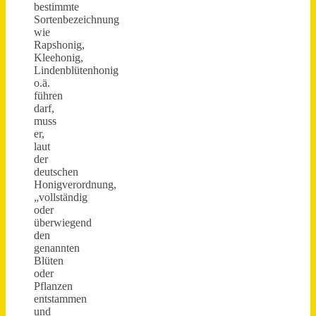
bestimmte
Sortenbezeichnung
wie
Rapshonig,
Kleehonig,
Lindenblütenhonig
o.ä.
führen
darf,
muss
er,
laut
der
deutschen
Honigverordnung,
„vollständig
oder
überwiegend
den
genannten
Blüten
oder
Pflanzen
entstammen
und