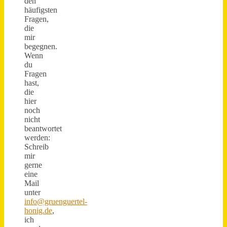
den
häufigsten
Fragen,
die
mir
begegnen.
Wenn
du
Fragen
hast,
die
hier
noch
nicht
beantwortet
werden:
Schreib
mir
gerne
eine
Mail
unter
info@gruenguertel-
honig.de
,
ich